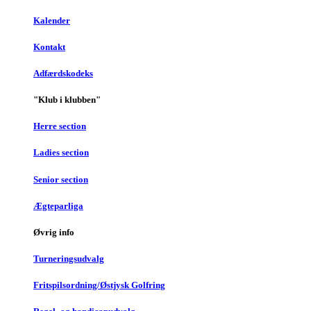
Kalender
Kontakt
Adfærdskodeks
"Klub i klubben"
Herre section
Ladies section
Senior section
Ægteparliga
Øvrig info
Turneringsudvalg
Fritspilsordning/Østjysk Golfring