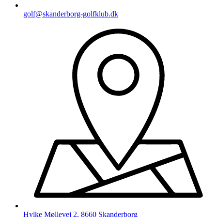
golf@skanderborg-golfklub.dk
Hylke Møllevej 2, 8660 Skanderborg