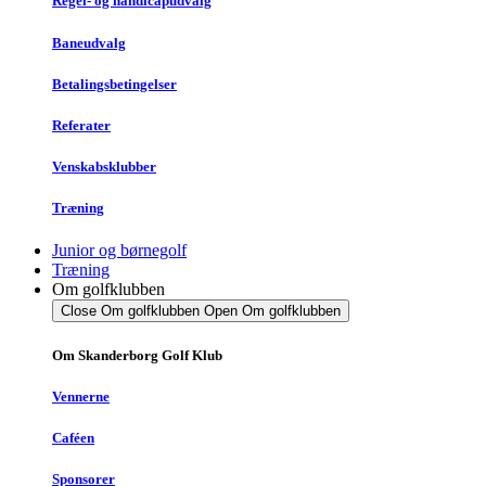
Regel- og handicapudvalg
Baneudvalg
Betalingsbetingelser
Referater
Venskabsklubber
Træning
Junior og børnegolf
Træning
Om golfklubben
Close Om golfklubben
Open Om golfklubben
Om Skanderborg Golf Klub
Vennerne
Caféen
Sponsorer