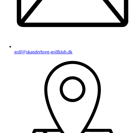
golf@skanderborg-golfklub.dk