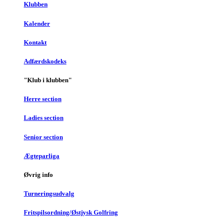
Klubben
Kalender
Kontakt
Adfærdskodeks
"Klub i klubben"
Herre section
Ladies section
Senior section
Ægteparliga
Øvrig info
Turneringsudvalg
Fritspilsordning/Østjysk Golfring